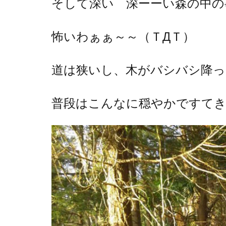
そして深い 深ーーい森の中の
怖いわぁぁ～～（ＴДＴ）
道は狭いし、木がバシバシ降っ
普段はこんなに穏やかですて